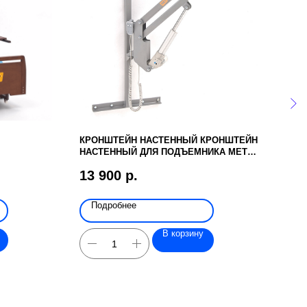
КРОНШТЕЙН НАСТЕННЫЙ КРОНШТЕЙН
MET
НАСТЕННЫЙ ДЛЯ ПОДЪЕМНИКА MET
МАТ
TITAN M
13 900
р.
74 
Подробнее
По
В корзину