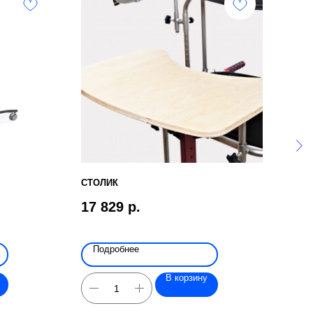
СТОЛИК
БЕД
17 829
р.
8 3
Подробнее
По
В корзину