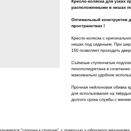
Кресло-коляска для узких 
расположенными в нишах п
Оптимальный конструктив д
пространствах !
Кресло-коляска с оригинально
нишах под сиденьем. При шир
150 позволяет проходить две
Съёмные ступенчатые подлоко
пенополиуретана в сочетании
максимально удобное использ
Прочная нейлоновая обивка к
для использования на твёрды
долгого срока службы с мини
ладывается "сторона к стороне", с помощью х-образного механизма.