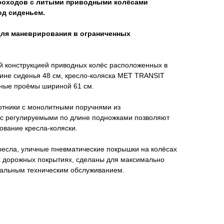
проходов с литыми приводными колёсами
од сиденьем.
ля маневрирования в ограниченных
й конструкцией приводных колёс расположенных в
ине сиденья 48 см, кресло-коляска МЕТ TRANSIT
рные проёмы шириной 61 см.
тники с монолитными поручнями из
 с регулируемыми по длине подножками позволяют
ование кресла-коляски.
ресла, уличные пневматические покрышки на колёсах
х дорожных покрытиях, сделаны для максимально
мальным техническим обслуживанием.