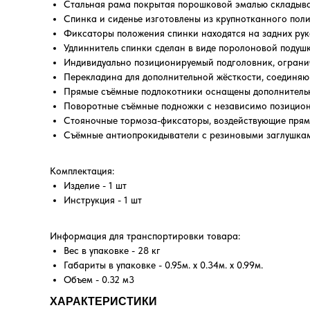
Стальная рама покрытая порошковой эмалью складывае
Спинка и сиденье изготовлены из крупнотканного поли
Фиксаторы положения спинки находятся на задних рук
Удлиннитель спинки сделан в виде поролоновой подуш
Индивидуально позиционируемый подголовник, огранич
Перекладина для дополнительной жёсткости, соединяю
Прямые съёмные подлокотники оснащены дополнительны
Поворотные съёмные подножки с независимо позицион
Стояночные тормоза-фиксаторы, воздействующие прям
Съёмные антиопрокидыватели с резиновыми заглушкам
Комплектация:
Изделие - 1 шт
Инструкция - 1 шт
Информация для транспортировки товара:
Вес в упаковке - 28 кг
Габариты в упаковке - 0.95м. x 0.34м. x 0.99м.
Объем - 0.32 м3
ХАРАКТЕРИСТИКИ