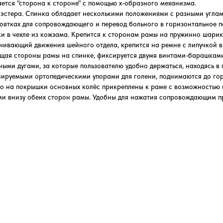
тся "сторона к стороне" с помощью х-образного механизма.
эстера. Спинка обладает несколькими положениями с разными углами
оятках для сопровождающего и перевод больного в горизонтальное п
ки в чехле из кожзама. Крепится к сторонам рамы на пружинно шари
ивающий движения шейного отдела, крепится на ремне с липучкой в
щая стороны рамы на спинке, фиксируется двумя винтами-барашками
ми дугами, за которые пользователю удобно держаться, находясь в
ируемыми ортопедическими упорами для голени, поднимаются до гор
о на покрышки основных колёс прикреплены к раме с возможностью 
и внизу обеих сторон рамы. Удобны для нажатия сопровождающим п