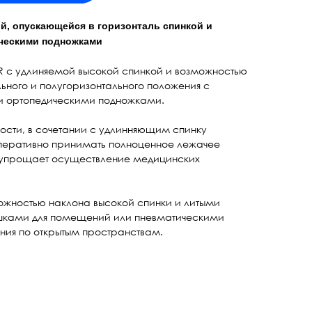
й, опускающейся в горизонталь спинкой и
ческими подножками
R с удлиняемой высокой спинкой и возможностью
ьного и полугоризонтального положения с
и ортопедическими подножками.
ости, в сочетании с удлинняющим спинку
оперативно принимать полноценное лежачее
о упрощает осуществление медицинских
жностью наклона высокой спинки и литыми
ками для помещений или пневматическими
ия по открытым пространствам.