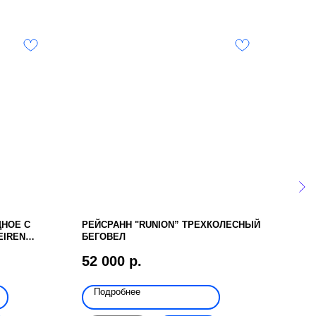
ДНОЕ С
РЕЙСРАНН "RUNION” ТРЕХКОЛЕСНЫЙ
ЧЕХ
EIREN
БЕГОВЕЛ
1 5
52 000
р.
Подробнее
По