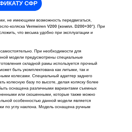
ИФИКАТУ СФР
ьми, не имеющими возможность передвигаться,
есло-коляска
Vermeiren V200 (компл. D200+30°)
. При
ложить, что весьма удобно при эксплуатации и
 самостоятельно. При необходимости для
нной модели предусмотрены специальные
зготовления складной рамы используется прочный
ожет быть укомплектована как литыми, так и
ными колесами. Специальный адаптер заднего
ать колесную базу по высоте, делая коляску более
 быть оснащена различными вариантами съемных
иненными или скошенными, которые также можно
тельной особенностью данной модели является
нки по углу наклона. Модель оснащена ручным