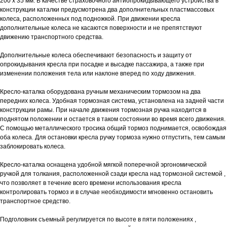
200 х 35 мм. В качестве страховочного антиопрокидывающего устройства в
конструкции каталки предусмотрена два дополнительных пластмассовых
колеса, расположенных под подножкой. При движении кресла
дополнительные колеса не касаются поверхности и не препятствуют
движению транспортного средства.
Дополнительные колеса обеспечивают безопасность и защиту от
опрокидывания кресла при посадке и высадке пассажира, а также при
изменении положения тела или наклоне вперед по ходу движения.
Кресло-каталка оборудована ручным механическим тормозом на два
передних колеса. Удобная тормозная система, установлена на задней части
конструкции рамы. При начале движения тормозная ручка находится в
поднятом положении и остается в таком состоянии во время всего движения.
С помощью металлического тросика общий тормоз поднимается, освобождая
оба колеса. Для остановки кресла ручку тормоза нужно отпустить, тем самым
заблокировать колеса.
Кресло-каталка оснащена удобной мягкой поперечной эргономической
ручкой для толкания, расположенной сзади кресла над тормозной системой ,
что позволяет в течение всего времени использования кресла
контролировать тормоз и в случае необходимости мгновенно остановить
транспортное средство.
Подголовник съемный регулируется по высоте в пяти положениях ,