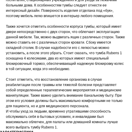
госпиталях, стационарных учреждениях и для ухода за лежачими
больными дома. К особенностям тумбы следует отнести ее
интересный дизайн. Поверхность изделия отделана под «бук»,
поэтому мебель легко впишется в интерьер любого помещения.
Также хочется отметить особенности корпуса тумбы, который имеет
двери непосредственно с двух сторон, что облегчает эксплуатацию
данной мебели. Так, можно выдвигать ящик с различных сторон. Также
можно ставить ее с различных сторон кровати. Сбоку имеется
складной столик. В случае надобности его с легкостью можно
установить, а после этого убрать. Стоит сказать, что тумба Rubens 1
оснащена 4 колесиками, два из которых имеют специальный
блокировочный тормоз, обеспечивающий надежную блокировку колес
в той ситуации, когда это необходимо.
Стоит отметить, что восстановление организма в случае
реабилитации после травмы или тяжелой болезни представляет
собой определенные терапевтические мероприятия и медицинские
манипуляции. Также важно уделить внимание банальному быту. При
этом его условия должны быть максимально комфортными не только
для пациента, но и для медицинского персонала.
И чтобы уход за людьми, временно утратившими способность
обслуживать себя в бытовых условиях, и инвалидами был
максимально облегчен, для палаты или домашней комнаты лучше
всего выбрать тумбу Rubens 1.