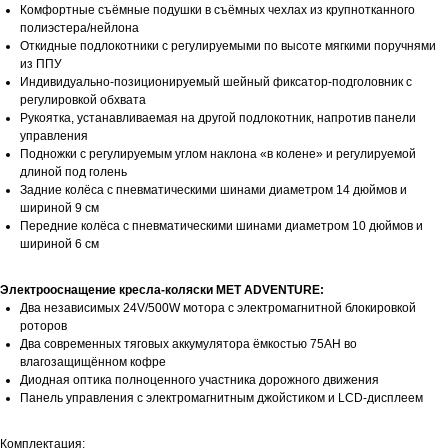
Комфортные съёмные подушки в съёмных чехлах из крупнотканного
полиэстера/нейлона
Откидные подлокотники с регулируемыми по высоте мягкими поручнями
из ППУ
Индивидуально-позиционируемый шейный фиксатор-подголовник с
регулировкой обхвата
Рукоятка, устанавливаемая на другой подлокотник, напротив панели
управления
Подножки с регулируемым углом наклона «в колене» и регулируемой
длиной под голень
Задние колёса с пневматическими шинами диаметром 14 дюймов и
шириной 9 см
Передние колёса с пневматическими шинами диаметром 10 дюймов и
шириной 6 см
Электрооснащение кресла-коляски МЕТ ADVENTURE:
Два независимых 24V/500W мотора с электромагнитной блокировкой
роторов
Два современных тяговых аккумулятора ёмкостью 75АН во
влагозащищённом кофре
Диодная оптика полноценного участника дорожного движения
Панель управления с электромагнитным джойстиком и LCD-дисплеем
Комплектация: