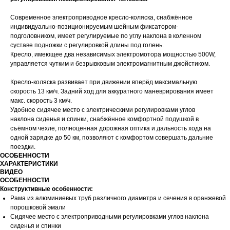
Современное электроприводное кресло-коляска, снабжённое
индивидуально-позиционируемым шейным фиксатором-
подголовником, имеет регулируемые по углу наклона в коленном
суставе подножки с регулировкой длины под голень.
Кресло, имеющее два независимых электромотора мощностью 500W,
управляется чутким и безрывковым электромагнитным джойстиком.
Кресло-коляска развивает при движении вперёд максимальную
скорость 13 км/ч. Задний ход для аккуратного маневрирования имеет
макс. скорость 3 км/ч.
Удобное сидячее место с электрическими регулировками углов
наклона сиденья и спинки, снабжённое комфортной подушкой в
съёмном чехле, полноценная дорожная оптика и дальность хода на
одной зарядке до 50 км, позволяют с комфортом совершать дальние
поездки.
ОСОБЕННОСТИ
ХАРАКТЕРИСТИКИ
ВИДЕО
ОСОБЕННОСТИ
Конструктивные особенности:
Рама из алюминиевых труб различного диаметра и сечения в оранжевой
порошковой эмали
Сидячее место с электроприводными регулировками углов наклона
сиденья и спинки