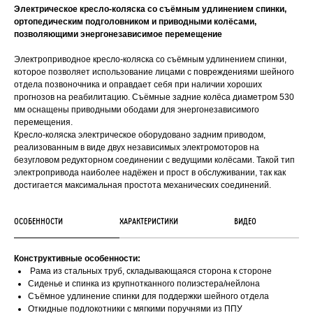
Электрическое кресло-коляска со съёмным удлинением спинки,
ортопедическим подголовником и приводными колёсами,
позволяющими энергонезависимое перемещение
Электроприводное кресло-коляска со съёмным удлинением спинки,
которое позволяет использование лицами с повреждениями шейного
отдела позвоночника и оправдает себя при наличии хороших
прогнозов на реабилитацию. Съёмные задние колёса диаметром 530
мм оснащены приводными ободами для энергонезависимого
перемещения.
Кресло-коляска электрическое оборудовано задним приводом,
реализованным в виде двух независимых электромоторов на
безугловом редукторном соединении с ведущими колёсами. Такой тип
электропривода наиболее надёжен и прост в обслуживании, так как
достигается максимальная простота механических соединений.
ОСОБЕННОСТИ
ХАРАКТЕРИСТИКИ
ВИДЕО
Конструктивные особенности:
Рама из стальных труб, складывающаяся сторона к стороне
Сиденье и спинка из крупнотканного полиэстера/нейлона
Съёмное удлинение спинки для поддержки шейного отдела
Откидные подлокотники с мягкими поручнями из ППУ