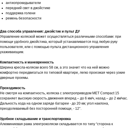
антиопрокидыватели
передний свет в джойстике
поддержка голени
ремень безопасности
Два способа управления: джойстик и пульт ДУ
Управление коляской может осуществляться различными способами: при
помощи удобного джойстика, который устанавливается под любую руку
пользователя, или с помощью пульта дистанционного управления
ухаживающим.
Компактность и маневренность
Ширина кресла-коляски всего 58 см, а это значит что на ней можно
комфортно передвигаться по типовой квартире, легко проезжая через узкие
дверные проемы.
Проходимость
Не смотря на компактность, коляска с электроприводом MET Compact 15
сохраняет высокую скорость движения вперед – до 6 км/ч, назад – до 2 км/час.
Дальность хода на одном заряде батареи - до 20 км; угол наклона,
преодолеваемый без посторонней помощи, - 12°.
Удобное складывание и транспортировка
Алюминиевая рама электроколяски складывается по типу “сторона к