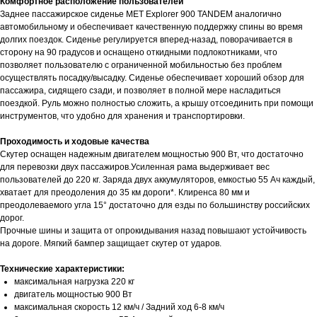
Комфортное расположение пользователей
Заднее пассажирское сиденье MET Explorer 900 TANDEM аналогично
автомобильному и обеспечивает качественную поддержку спины во время
долгих поездок. Сиденье регулируется вперед-назад, поворачивается в
сторону на 90 градусов и оснащено откидными подлокотниками, что
позволяет пользователю с ограниченной мобильностью без проблем
осуществлять посадку/высадку. Сиденье обеспечивает хороший обзор для
пассажира, сидящего сзади, и позволяет в полной мере насладиться
поездкой. Руль можно полностью сложить, а крышу отсоединить при помощи
инструментов, что удобно для хранения и транспортировки.
Проходимость и ходовые качества
Скутер оснащен надежным двигателем мощностью 900 Вт, что достаточно
для перевозки двух пассажиров.Усиленная рама выдерживает вес
пользователей до 220 кг. Заряда двух аккумуляторов, емкостью 55 Ач каждый,
хватает для преодоления до 35 км дороги*. Клиренса 80 мм и
преодолеваемого угла 15° достаточно для езды по большинству российских
дорог.
Прочные шины и защита от опрокидывания назад повышают устойчивость
на дороге. Мягкий бампер защищает скутер от ударов.
Технические характеристики:
максимальная нагрузка 220 кг
двигатель мощностью 900 Вт
максимальная скорость 12 км/ч / Задний ход 6-8 км/ч