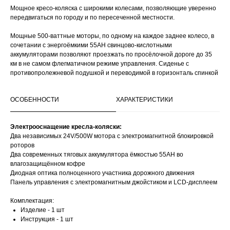
Мощное кресо-коляска с широкими колесами, позволяющие уверенно
передвигаться по городу и по пересеченной местности.
Мощные 500-ваттные моторы, по одному на каждое заднее колесо, в
сочетании с энергоёмкими 55АН свинцово-кислотными
аккумуляторами позволяют проезжать по просёлочной дороге до 35
км в не самом флегматичном режиме управления. Сиденье с
противопролежневой подушкой и переводимой в горизонталь спинкой
ОСОБЕННОСТИ
ХАРАКТЕРИСТИКИ
Электрооснащение кресла-коляски:
Два независимых 24V/500W мотора с электромагнитной блокировкой
роторов
Два современных тяговых аккумулятора ёмкостью 55АН во
влагозащищённом кофре
Диодная оптика полноценного участника дорожного движения
Панель управления с электромагнитным джойстиком и LCD-дисплеем
Комплектация:
Изделие - 1 шт
Инструкция - 1 шт