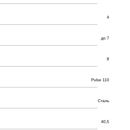
4
до 7
8
Pulse 110
Сталь
40,5