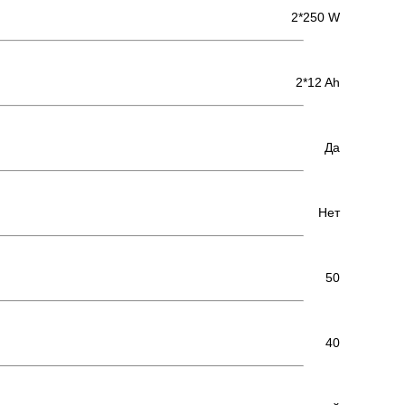
2*250 W
2*12 Ah
Да
Нет
50
40