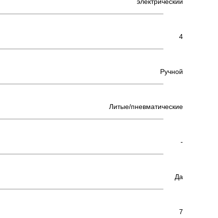
электрический
4
Ручной
Литые/пневматические
-
Да
7