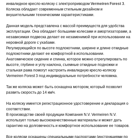
инвалидное кресло-коляску с электроприводом
Vermeiren Forest 3
.
Коляска обладает современным стильным дизайном и
внушительными техническими характеристиками.
Данная модель представлена с массой преимуществ для удобства
эксплуатации. Она обладает большими колесами и амортизаторами, а
независимая подвеска делает ее незаменимой при использовании на
неровной дороге с ухабами.
Регулирующийся по высоте подлокотники, ширине и длине откидные
подлокотники делают ее комфортной в использовании.
Анатомическое сидение и спинка, которое можно отрегулировать по
высоте, глубине и углу наклона, съемные откидные подножки и
стальная рама помогут настроить инвалидную кресло-коляску
Vermeiren Forest 3 под индивидуальные потребности человека.
Так же коляска может быть оснащена мотором, который позволит
развить скорость до 14 км/ч.
На коляску имеется регистрационное удостоверение и декларация о
соответствии.
В производстве своей продукции Компания N.V. Vermeiren N.V.
использует только высококачественные материалы и может дать
гарантию на долговечность и комфортное использование ее товаров.
Все коляски оснащены специальными паспортами (инструкциями по