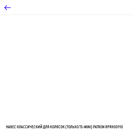
НАВЕС КЛАССИЧЕСКИЙ ДЛЯ КОЛЯСОК (ТОЛЬКО T5-MINI) PATRON RPRK00110