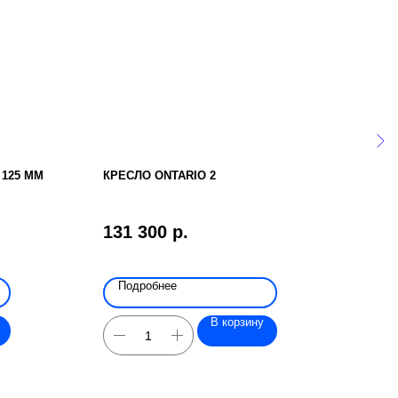
125 ММ
КРЕСЛО ONTARIO 2
ПОД
НАП
КОЛ
131 300
р.
20 
Подробнее
По
В корзину