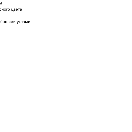
ы
рного цвета
глёнными углами
м