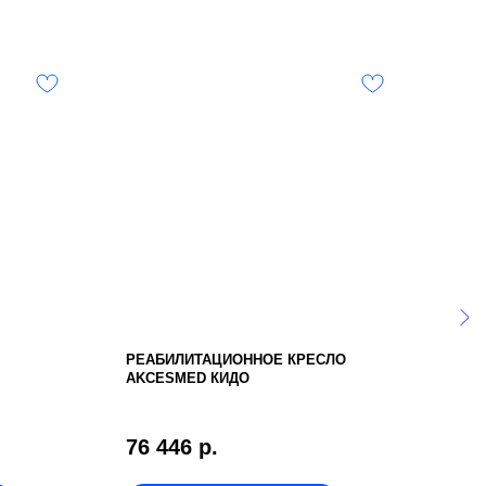
РЕАБИЛИТАЦИОННОЕ КРЕСЛО
ЖИЛ
AKCESMED КИДО
RPR
76 446
р.
9 6