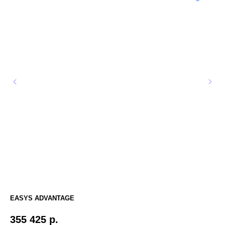
EASYS ADVANTAGE
ЧЕ
355 425
р.
7