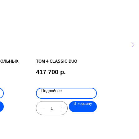
БОЛЬНЫХ
TOM 4 CLASSIC DUO
MET
417 700
р.
149
Подробнее
По
В корзину