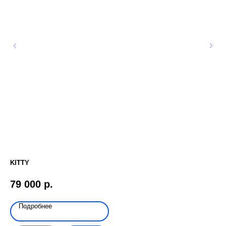
KITTY
РЕ
79 000
р.
8 
Подробнее