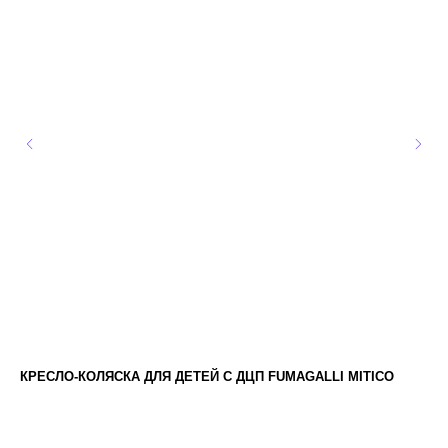
КРЕСЛО-КОЛЯСКА ДЛЯ ДЕТЕЙ С ДЦП FUMAGALLI MITICO
ФУ
SIMPLE DENTRO
ЛЕ
МА
312 800
р.
1