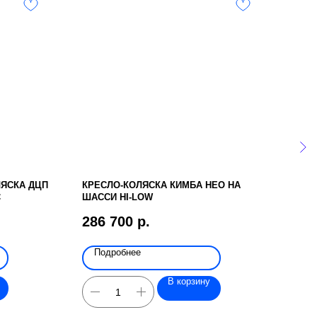
ЛЯСКА ДЦП
КРЕСЛО-КОЛЯСКА КИМБА НЕО НА
ДЕР
C
ШАССИ HI-LOW
5 3
286 700
р.
Подробнее
По
В корзину