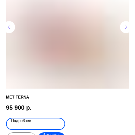
MET TERNA
TH
95 900
р.
8
Подробнее
В корзину