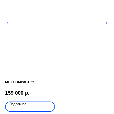
MET COMPACT 35
РЕ
159 000
р.
11
Подробнее