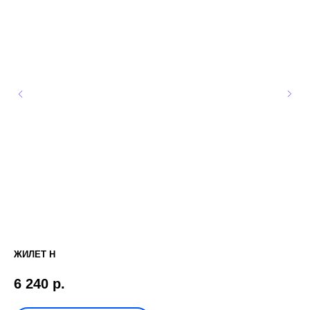
ЖИЛЕТ H
ДЕ
6 240
р.
1