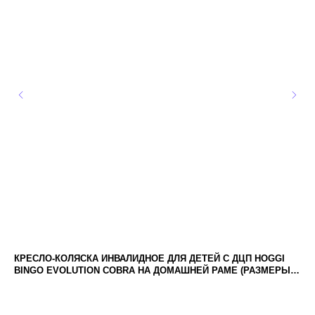
КРЕСЛО-КОЛЯСКА ИНВАЛИДНОЕ ДЛЯ ДЕТЕЙ С ДЦП HOGGI
ФИ
BINGO EVOLUTION COBRA НА ДОМАШНЕЙ РАМЕ (РАЗМЕРЫ:
1, 2)
5 