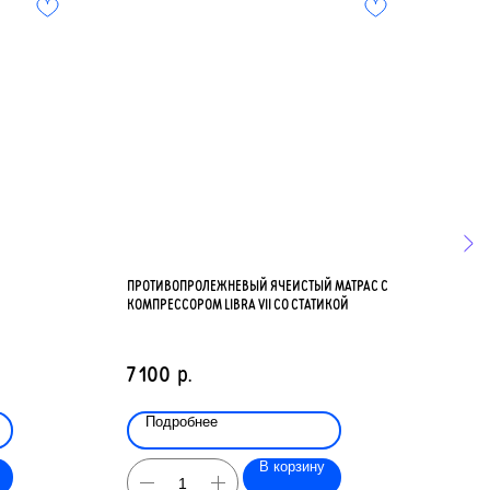
ПРОТИВОПРОЛЕЖНЕВЫЙ ЯЧЕИСТЫЙ МАТРАС С
КОРЗ
КОМПРЕССОРОМ LIBRA VII СО СТАТИКОЙ
14 2
7 100
р.
Подробнее
По
В корзину