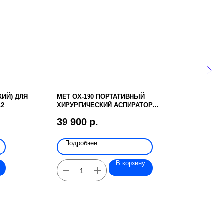
ИЙ) ДЛЯ
MET OX-190 ПОРТАТИВНЫЙ
МЕТ
12
ХИРУРГИЧЕСКИЙ АСПИРАТОР
МЫТ
(ОТСАСЫВАТЕЛЬ)
КОМ
39 900
р.
6 4
Подробнее
По
В корзину