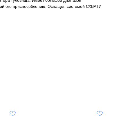
атора туловища. Имеет большой диапазон
щий его приспособлению. Оснащен системой СХВАТИ