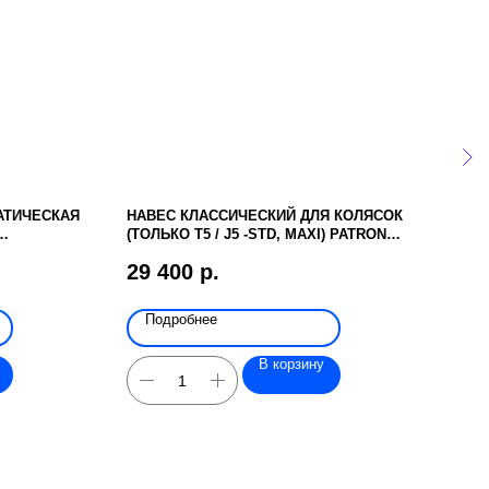
АТИЧЕСКАЯ
НАВЕС КЛАССИЧЕСКИЙ ДЛЯ КОЛЯСОК
MET
(ТОЛЬКО T5 / J5 -STD, MAXI) PATRON
52 
RPRK00111
29 400
р.
Подробнее
По
В корзину