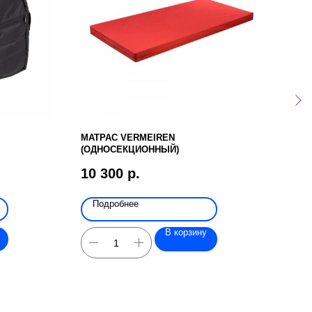
МАТРАС VERMEIREN
ЖИЛ
(ОДНОСЕКЦИОННЫЙ)
RPR
10 300
р.
9 6
Подробнее
По
В корзину