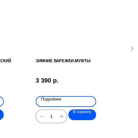
ЕСКИЙ
ЗИМНИЕ ВАРЕЖКИ-МУФТЫ
4-Х
МЕХ
3 390
р.
43 
Подробнее
По
В корзину