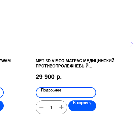
YWAM
MET 3D VISCO МАТРАС МЕДИЦИНСКИЙ
КРЕ
ПРОТИВОПРОЛЕЖНЕВЫЙ
350
МНОГОСЛОЙНЫЙ
29 900
р.
Подробнее
По
В корзину