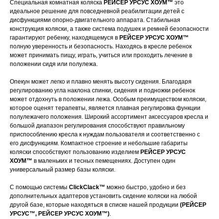
Специальная комнатная коляска
РЕЙСЕР УРСУС ХОУМ™
это
идеальное решение для повседневной реабилитации детей с
дисфункциями опорно-двигательного аппарата. Стабильная
конструкция коляски, а также система подушек и ремней безопасности
гарантируют ребенку, находящемуся в
РЕЙСЕР УРСУС ХОУМ™
полную уверенность и безопасность. Находясь в кресле ребенок
может принимать пищу, играть, учиться или проходить лечение в
положении сидя или полулежа.
Опекун может легко и плавно менять высоту сидения. Благодаря
регулированию угла наклона спинки, сидения и подножки ребенок
может отдохнуть в положении лежа. Особым преимуществом коляски,
которое оценят терапевты, является плавная регулировка функции
полулежачего положения. Широкий ассортимент аксессуаров кресла и
большой диапазон регулирования способствуют правильному
приспособлению кресла к нуждам пользователя и соответственно с
его дисфункциям. Компактное строение и небольшие габариты
коляски способствуют пользованию изделием
РЕЙСЕР УРСУС
ХОУМ™
в маленьких и тесных пемещениях. Доступен один
универсальный размер базы коляски.
С помощью системы
ClickClack™
можно быстро, удобно и без
дополнительных адаптеров установить сидение коляски на любой
другой базе, которые находяться в списке нашей продукции
(РЕЙСЕР
УРСУС™, РЕЙСЕР УРСУС ХОУМ™)
.