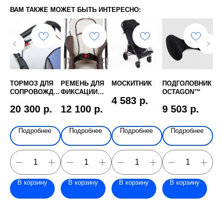
ВАМ ТАКЖЕ МОЖЕТ БЫТЬ ИНТЕРЕСНО:
СК
ТОРМОЗ ДЛЯ
РЕМЕНЬ ДЛЯ
МОСКИТНИК
ПОДГОЛОВНИК
ЛЕ
СОПРОВОЖДА
ФИКСАЦИИ
OCTAGON™
ЧЕ
4 583
р.
К
ЮЩЕГО 3231-
ТАЗА KP15
(Т
р.
20 300
р.
12 100
р.
9 503
р.
1
7201
PI
НИ
RP
 UP
е
Подробнее
Подробнее
Подробнее
Подробнее
 С
КИ
ЕМ
)
В корзину
В корзину
В корзину
В корзину