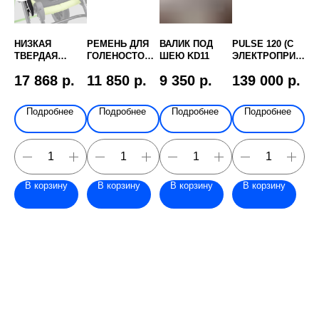
НИЗКАЯ
РЕМЕНЬ ДЛЯ
ВАЛИК ПОД
PULSE 120 (С
ВО
ИР
ТВЕРДАЯ
ГОЛЕНОСТОПН
ШЕЮ KD11
ЭЛЕКТРОПРИВ
ОБ
ПЕЛОТА
ЫХ СУСТАВОВ
ОДОМ)
HY
.
17 868
р.
11 850
р.
9 350
р.
139 000
р.
3
ТУЛОВИЩА
320X-6400
е
Подробнее
Подробнее
Подробнее
Подробнее
В корзину
В корзину
В корзину
В корзину