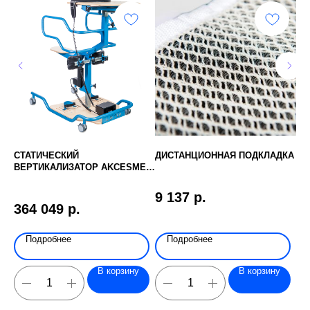
СТАТИЧЕСКИЙ
ДИСТАНЦИОННАЯ ПОДКЛАДКА
СТ
ВЕРТИКАЛИЗАТОР AKCESMED
ЛИФТЕР
9 137
р.
1
364 049
р.
Подробнее
Подробнее
В корзину
В корзину