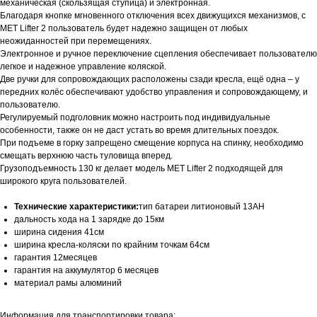
механическая (скользящая ступица) и электронная.
Благодаря кнопке мгновенного отключения всех движущихся механизмов, с
MET Lifter 2 пользователь будет надежно защищен от любых
неожиданностей при перемещениях.
Электронное и ручное переключение сцепления обеспечивает пользователю
легкое и надежное управление коляской.
Две ручки для сопровождающих расположены сзади кресла, ещё одна – у
передних колёс обеспечивают удобство управления и сопровождающему, и
пользователю.
Регулируемый подголовник можно настроить под индивидуальные
особенности, также он не даст устать во время длительных поездок.
При подъеме в горку запрещено смещение корпуса на спинку, необходимо
смещать верхнюю часть туловища вперед.
Грузоподъемность 130 кг делает модель MET Lifter 2 подходящей для
широкого круга пользователей.
Технические характеристики:
тип батареи литионовый 13AH
дальность хода на 1 зарядке до 15км
ширина сидения 41см
ширина кресла-коляски по крайним точкам 64см
гарантия 12месяцев
гарантия на аккумулятор 6 месяцев
материал рамы алюминий
Информация для транспортировки товара: