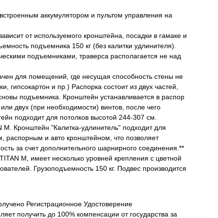
оенным аккумулятором и пультом управления на
ависит от используемого кронштейна, посадки в гамаке и
емность подъемника 150 кг (без калитки удлинителя).
ическими подъемниками, траверса располагается не над
 для помещений, где несущая способность стены не
, гипсокартон и пр.) Распорка состоит из двух частей,
сновы подъемника. Кронштейн устанавливается в распор
или двух (при необходимости) винтов, после чего
штейн подходит для потолков высотой 244-307 см.
. Кронштейн "Калитка-удлинитель" подходит для
, распорным и авто кронштейном, что позволяет
ость за счет дополнительного шарнирного соединения.**
ITAN M, имеет несколько уровней крепления с цветной
зователей. Грузоподъемность 150 кг. Подвес производится
лучено Регистрационное Удостоверение
ляет получить до 100% компенсации от государства за