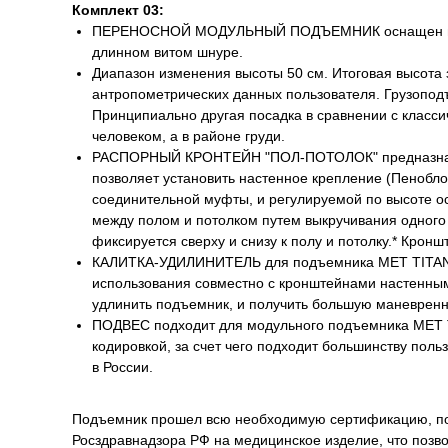
Комплект 03:
ПЕРЕНОСНОЙ МОДУЛЬНЫЙ ПОДЪЕМНИК оснащен встр
длинном витом шнуре.
Диапазон изменения высоты 50 см. Итоговая высота з
антропометрических данных пользователя. Грузоподъ
Принципиально другая посадка в сравнении с класс
человеком, а в районе груди.
РАСПОРНЫЙ КРОНТЕЙН "ПОЛ-ПОТОЛОК" предназначен
позволяет установить настенное крепление (Пеноблоки
соединительной муфты, и регулируемой по высоте о
между полом и потолком путем выкручивания одного 
фиксируется сверху и снизу к полу и потолку.* Крон
КАЛИТКА-УДИЛИНИТЕЛЬ для подъемника MET TITAN M
использования совместно с кронштейнами настенным
удлинить подъемник, и получить большую маневренн
ПОДВЕС подходит для модульного подъемника MET T
кодировкой, за счет чего подходит большинству поль
в России.
Подъемник прошел всю необходимую сертификацию, по
Росздравнадзора РФ на медицинское изделие, что позво