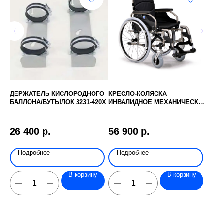
ОВ
ДЕРЖАТЕЛЬ КИСЛОРОДНОГО
КРЕСЛО-КОЛЯСКА
НА
БАЛЛОНА/БУТЫЛОК 3231-420Х
ИНВАЛИДНОЕ МЕХАНИЧЕСКОЕ
КО
VERMEIREN V200
PA
26 400
р.
56 900
р.
1
Подробнее
Подробнее
В корзину
В корзину