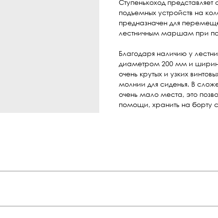
Ступенькоход представляет
подъемных устройств на ко
предназначен для перемеще
лестничным маршам при п
Благодаря наличию у лестни
диаметром 200 мм и ширины
очень крутых и узких винто
молнии для сиденья. В сло
очень мало места, это позв
помощи, хранить на борту с