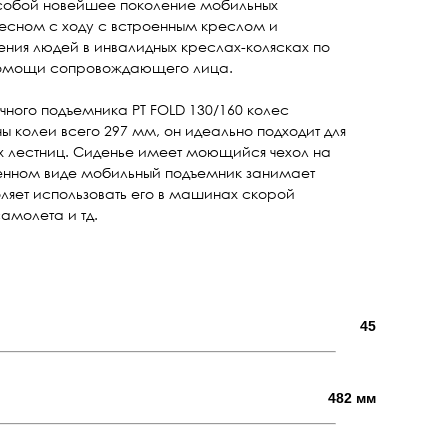
 собой новейшее поколение мобильных
лесном с ходу с встроенным креслом и
ния людей в инвалидных креслах-колясках по
омощи сопровождающего лица.
чного подъемника PT FOLD 130/160 колес
 колеи всего 297 мм, он идеально подходит для
вых лестниц. Сиденье имеет моющийся чехол на
женном виде мобильный подъемник занимает
оляет использовать его в машинах скорой
амолета и тд.
45
482 мм