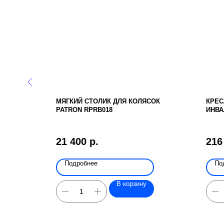
ИЙ
МЯГКИЙ СТОЛИК ДЛЯ КОЛЯСОК
КРЕС
PATRON RPRB018
ИНВА
МНОГ
INOV
21 400
р.
216
Подробнее
По
В корзину