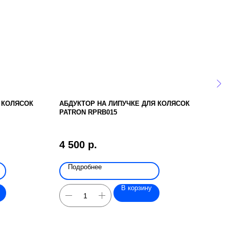
 КОЛЯСОК
АБДУКТОР НА ЛИПУЧКЕ ДЛЯ КОЛЯСОК
5-Т
PATRON RPRB015
СТА
4 500
р.
6 4
Подробнее
По
В корзину