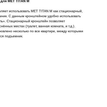
 для MET TITAN M
ляет использовать MET TITAN M как стационарный,
ник. С данным кронштейном удобно использовать
ль». Стационарный кронштейн позволяет
нённых местах (туалет, ванная комната, и т.д.).
овлено несколько по все квартире, между которыми
тся подъемник.