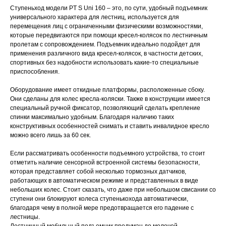
Ступеньход модели PT S Uni 160 – это, по сути, удобный подъемник
универсального характера для лестниц, используется для
перемещения лиц с ограниченными физическими возможностями,
которые передвигаются при помощи кресел-колясок по лестничным
пролетам с сопровождением. Подъемник идеально подойдет для
применения различного вида кресел-колясок, в частности детских,
спортивных без надобности использовать какие-то специальные
приспособления.
Оборудование имеет откидные платформы, расположенные сбоку.
Они сделаны для колес кресла-коляски. Также в конструкции имеется
специальный ручной фиксатор, позволяющий сделать крепление
спинки максимально удобным. Благодаря наличию таких
конструктивных особенностей снимать и ставить инвалидное кресло
можно всего лишь за 60 сек.
Если рассматривать особенности подъемного устройства, то стоит
отметить наличие сенсорной встроенной системы безопасности,
которая представляет собой несколько тормозных датчиков,
работающих в автоматическом режиме и представленных в виде
небольших колес. Стоит сказать, что даже при небольшом свисании со
ступени они блокируют колеса ступенькохода автоматически,
благодаря чему в полной мере предотвращается его падение с
лестницы.