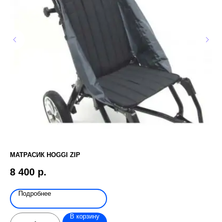
МАТРАСИК HOGGI ZIP
ЭЛ
UP
8 400
р.
Подробнее
В корзину