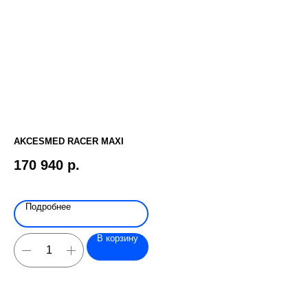
AKCESMED RACER MAXI
ДЕ
AL
170 940
р.
2
Подробнее
В корзину