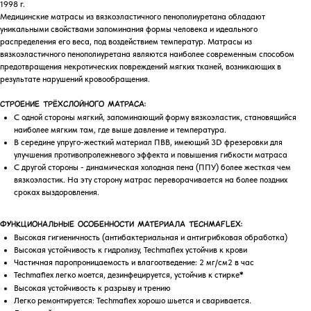
1998 г.
Медицинские матрасы из вязкоэластичного пенополиуретана обладают
уникальными свойствами запоминания формы человека и идеального
распределения его веса, под воздействием температур. Матрасы из
вязкоэластичного пенополиуретана являются наиболее современным способом
предотвращения некротических повреждений мягких тканей, возникающих в
результате нарушений кровообращения.
Строение трёхслойного матраса:
С одной стороны мягкий, запоминающий форму вязкоэластик, становящийся
наиболее мягким там, где выше давление и температура.
В середине упруго-жесткий материал ПВВ, имеющий 3D фрезеровки для
улучшения противопролежневого эффекта и повышения гибкости матраса
С другой стороны - динамическая холодная пена (ППУ) более жесткая чем
вязкоэластик. На эту сторону матрас переворачивается на более поздних
сроках выздоровления.
Функциональные особенности материала Techmaflex:
Высокая гигиеничность (антибактериальная и антигрибковая обработка)
Высокая устойчивость к гидролизу, Techmaflex устойчив к крови
Частичная паропроницаемость и влагоотведение: 2 мг/см2 в час
Techmaflex легко моется, дезинфецируется, устойчив к стирке
*
Высокая устойчивость к разрыву и трению
Легко ремонтируется: Techmaflex xорошо шьется и сваривается.