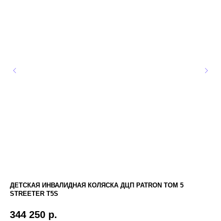
ДЕТСКАЯ ИНВАЛИДНАЯ КОЛЯСКА ДЦП PATRON TOM 5
ФО
STREETER T5S
3 
344 250
р.