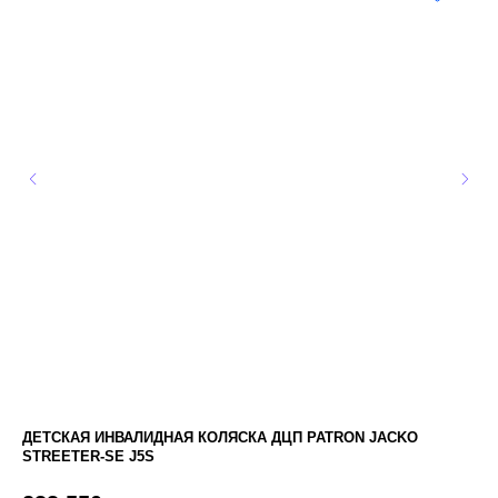
ДЕТСКАЯ ИНВАЛИДНАЯ КОЛЯСКА ДЦП PATRON JACKO
РЕ
STREETER-SE J5S
1