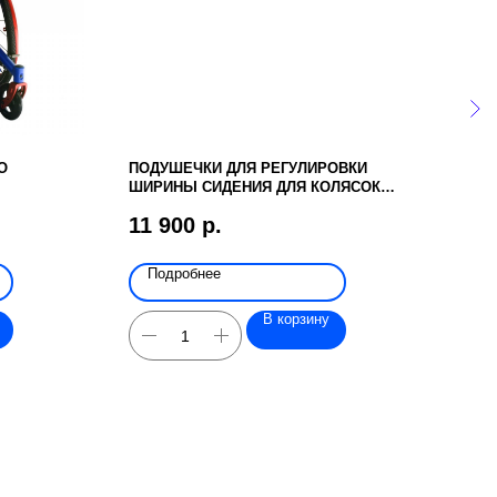
O
ПОДУШЕЧКИ ДЛЯ РЕГУЛИРОВКИ
РЕМ
ШИРИНЫ СИДЕНИЯ ДЛЯ КОЛЯСОК
8 2
PATRON RPRK033
11 900
р.
Подробнее
По
В корзину