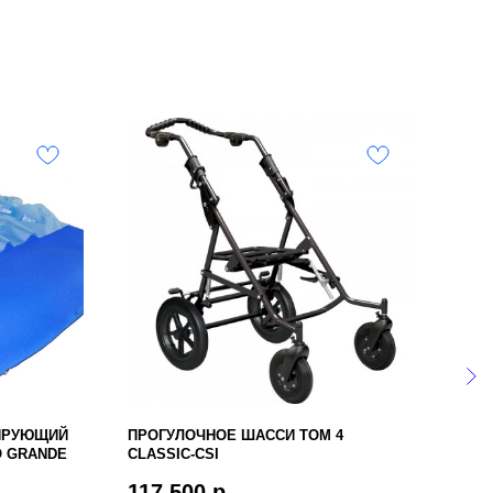
ИРУЮЩИЙ
ПРОГУЛОЧНОЕ ШАССИ TOM 4
СИД
O GRANDE
CLASSIC-CSI
ГИГ
MEL
117 500
р.
9 0