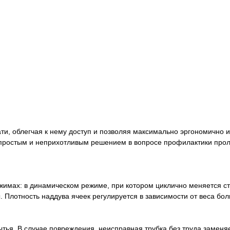
ти, облегчая к нему доступ и позволяя максимально эргономично 
простым и неприхотливым решением в вопросе профилактики прол
жимах: в динамическом режиме, при котором циклично меняется ст
. Плотность наддува ячеек регулируется в зависимости от веса бол
ытья. В случае повреждения, неисправная трубка без труда заменя