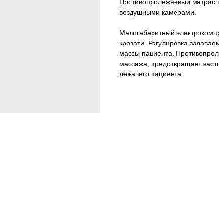
Противопролежневый матрас т
воздушными камерами.
Малогабаритный электрокомпр
кровати. Регулировка задавае
массы пациента. Противопро
массажа, предотвращает засто
лежачего пациента.