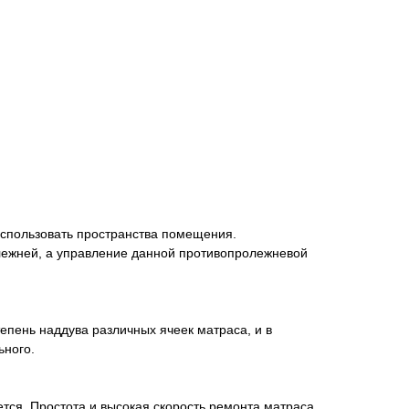
использовать пространства помещения.
ежней, а управление данной противопролежневой
епень наддува различных ячеек матраса, и в
ьного.
ется. Простота и высокая скорость ремонта матраса