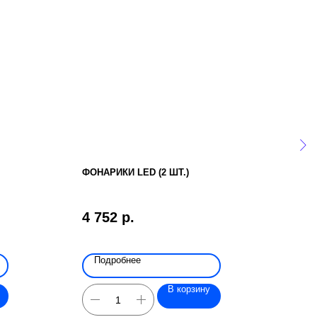
ФОНАРИКИ LED (2 ШТ.)
MET
4 752
р.
199
Подробнее
По
В корзину