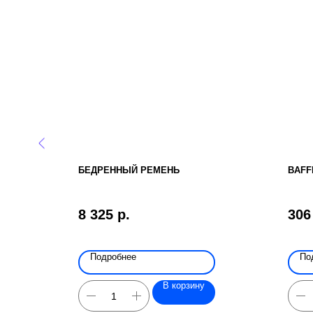
А
БЕДРЕННЫЙ РЕМЕНЬ
BAFF
8 325
р.
306
Подробнее
По
В корзину