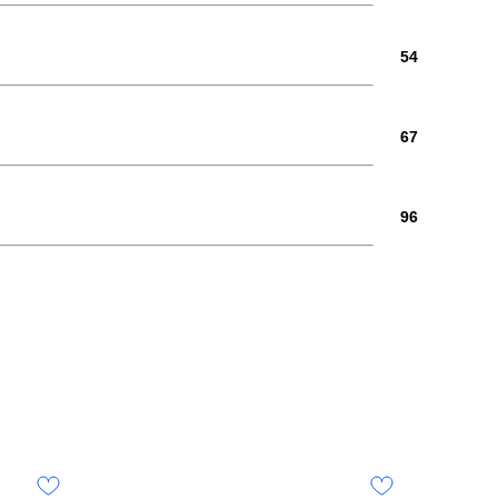
54
67
96