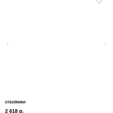
ОТБОЙНИКИ
ХО
2 618
р.
1