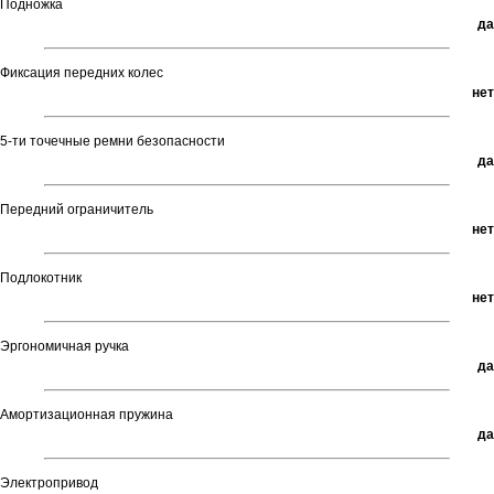
Подножка
да
Фиксация передних колес
нет
5-ти точечные ремни безопасности
да
Передний ограничитель
нет
Подлокотник
нет
Эргономичная ручка
да
Амортизационная пружина
да
Электропривод