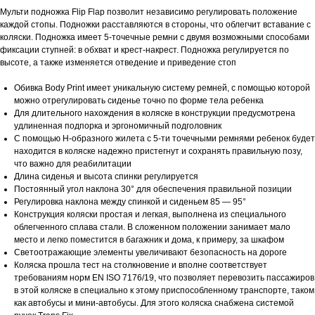
Мульти подножка Flip Flap позволит независимо регулировать положение
каждой стопы. Подножки расставляются в стороны, что облегчит вставание с
коляски. Подножка имеет 5-точечные ремни с двумя возможными способами
фиксации ступней: в обхват и крест-накрест. Подножка регулируется по
высоте, а также изменяется отведение и приведение стоп
Обивка Body Print имеет уникальную систему ремней, с помощью которой
можно отрегулировать сиденье точно по форме тела ребенка
Для длительного нахождения в коляске в конструкции предусмотрена
удлиненная подпорка и эргономичный подголовник
С помощью Н-образного жилета с 5-ти точечными ремнями ребенок будет
находится в коляске надежно пристегнут и сохранять правильную позу,
что важно для реабилитации
Длина сиденья и высота спинки регулируется
Постоянный угол наклона 30° для обеспечения правильной позиции
Регулировка наклона между спинкой и сиденьем 85 — 95°
Конструкция коляски простая и легкая, выполнена из специального
облегченного сплава стали. В сложенном положении занимает мало
место и легко поместится в багажник и дома, к примеру, за шкафом
Светоотражающие элементы увеличивают безопасность на дороге
Коляска прошла тест на столкновение и вполне соответствует
требованиям норм EN ISO 7176/19, что позволяет перевозить пассажиров
в этой коляске в специально к этому приспособленному транспорте, таком
как автобусы и мини-автобусы. Для этого коляска снабжена системой