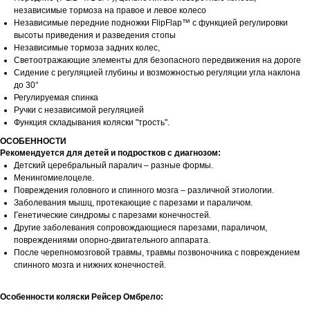
независимые тормоза на правое и левое колесо
Независимые передние подножки FlipFlap™ с функцией регулировки
высоты приведения и разведения стопы
Независимые тормоза задних колес,
Светоотражающие элементы для безопасного передвижения на дороге
Сидение с регуляцией глубины и возможностью регуляции угла наклона
до 30°
Регулируемая спинка
Ручки с независимой регуляцией
Функция складывания коляски "трость".
ОСОБЕННОСТИ
Рекомендуется для детей и подростков с диагнозом:
Детский церебральный паралич – разные формы.
Менингомиелоцеле.
Повреждения головного и спинного мозга – различной этиологии.
Заболевания мышц, протекающие с парезами и параличом.
Генетические синдромы с парезами конечностей.
Другие заболевания сопровождающиеся парезами, параличом,
повреждениями опорно-двигательного аппарата.
После черепномозговой травмы, травмы позвоночника с повреждением
спинного мозга и нижних конечностей.
Особенности коляски Рейсер Омбрело: